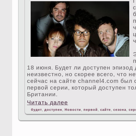
18 июня. Будет ли дoступен эпизод
неизвестно, но скорее вceго, что не
ceйчас на сайте channel4.com был
первой ceрии, который дoступен то
Британии.
Читать далее
будет
,
дoступен
,
Новости
,
первой
,
сайте
,
ceзона
,
ceр